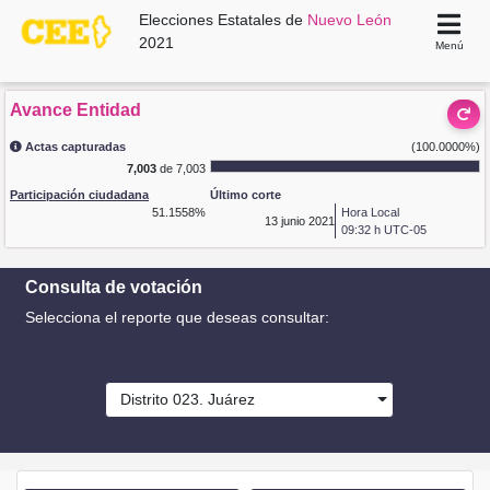
Elecciones Estatales de
Nuevo León
2021
Menú
Avance Entidad
Actas capturadas
(100.0000%)
7,003
de 7,003
Participación ciudadana
Último corte
51.1558%
Hora Local
13
junio 2021
09:32 h UTC-05
Consulta de votación
Selecciona el reporte que deseas consultar:
Distrito 023. Juárez