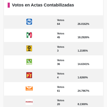
Votos en Actas Contabilizadas
Votos
64
26.0162%
Votos
45
18.2926%
Votos
3
1.2195%
Votos
36
14.6341%
Votos
4
1.6260%
Votos
61
24.7967%
Votos
20
8.1300%