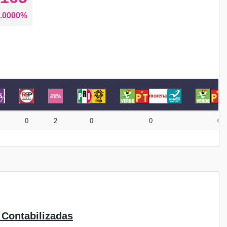
.0000%
0
2
0
0
0
 Contabilizadas