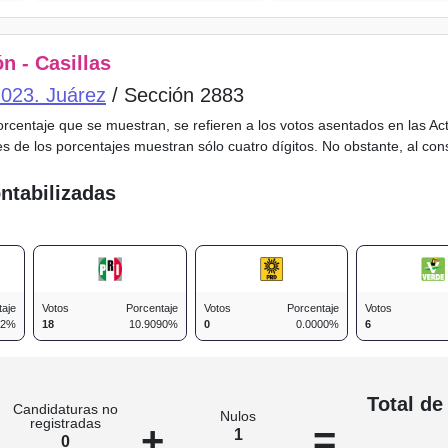
n - Casillas
o 023. Juárez
/ Sección 2883
porcentaje que se muestran, se refieren a los votos asentados en las A
es de los porcentajes muestran sólo cuatro dígitos. No obstante, al co
ntabilizadas
taje
Votos
Porcentaje
Votos
Porcentaje
Votos
12%
18
10.9090%
0
0.0000%
6
n
Total de
Candidaturas no
Nulos
registradas
+
=
1
0