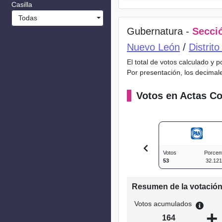
Casilla
Todas
Gubernatura -
Secció
Nuevo León
/
Distrit
El total de votos calculado y 
Por presentación, los decimal
Votos en Actas Co
Votos
Porcen
53
32.12
Resumen de la votació
Votos acumulados
+
164