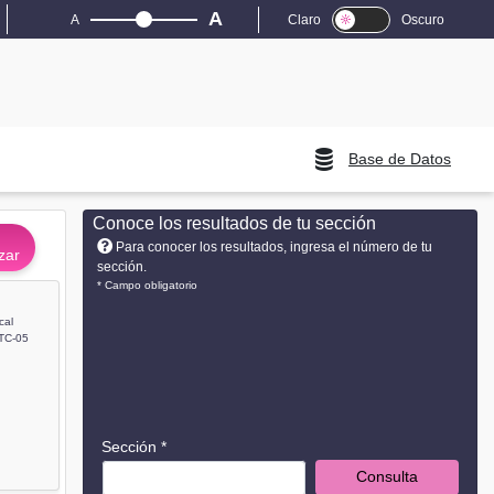
A
A
Claro
Oscuro
Base de Datos
Conoce los resultados de tu sección
Para conocer los resultados, ingresa el número de tu
zar
sección.
* Campo obligatorio
cal
TC-05
Sección *
Consulta