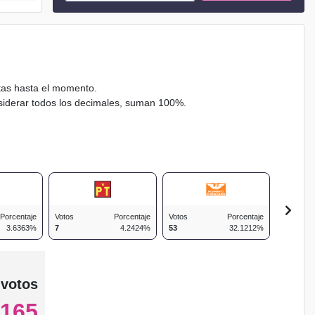
ctas hasta el momento.
nsiderar todos los decimales, suman 100%.
Porcentaje
Votos
Porcentaje
Votos
Porcentaje
Votos
3.6363%
7
4.2424%
53
32.1212%
23
 votos
165