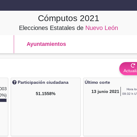
Cómputos
2021
Elecciones Estatales de
Nuevo León
Ayuntamientos
Actuali
Participación ciudadana
Último corte
,003
Hora lo
13
junio 2021
51.1558%
09:32 h U
0%)