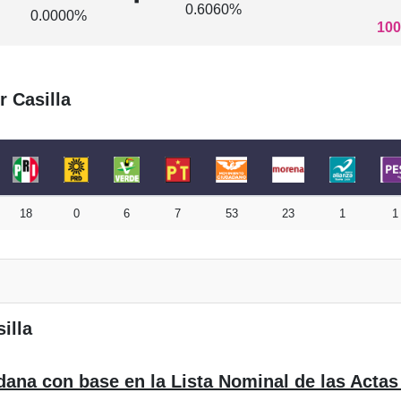
0.6060%
0.0000%
100
r Casilla
18
0
6
7
53
23
1
1
illa
dana con base en la Lista Nominal de las Actas