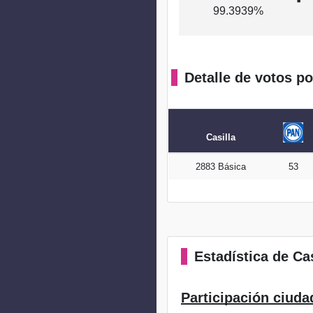
99.3939%
Detalle de votos po
Casilla
2883 Básica
53
Estadística
de Cas
Participación ciuda