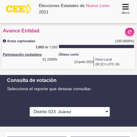
Elecciones Estatales de
Nuevo León
2021
Menú
Avance Entidad
Actas capturadas
(100.0000%)
7,003
de 7,003
Participación ciudadana
Último corte
51.1558%
Hora Local
13
junio 2021
09:32 h UTC-05
Consulta de votación
Selecciona el reporte que deseas consultar:
Distrito 023. Juárez