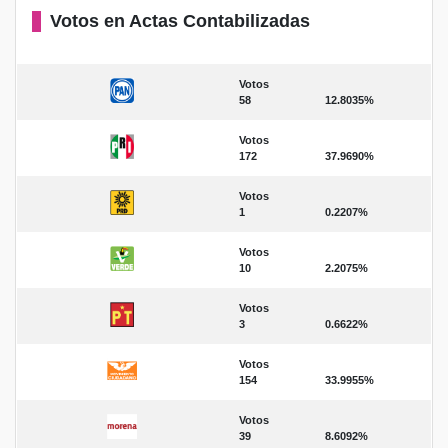
Votos en Actas Contabilizadas
Votos
58
12.8035%
Votos
172
37.9690%
Votos
1
0.2207%
Votos
10
2.2075%
Votos
3
0.6622%
Votos
154
33.9955%
Votos
39
8.6092%