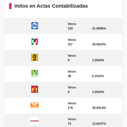
Votos en Actas Contabilizadas
Votos
120
21.0896%
Votos
117
20.5623%
Votos
6
1.0544%
Votos
35
6.1511%
Votos
6
1.0544%
Votos
176
30.9314%
Votos
72
12.6537%