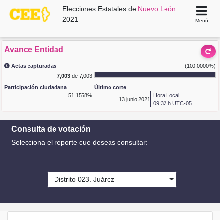
Elecciones Estatales de
Nuevo León
2021
Menú
Avance Entidad
Actas capturadas
(100.0000%)
7,003
de 7,003
Participación ciudadana
Último corte
51.1558%
Hora Local
13
junio 2021
09:32 h UTC-05
Consulta de votación
Selecciona el reporte que deseas consultar:
Distrito 023. Juárez