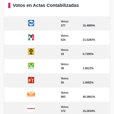
Votos en Actas Contabilizadas
Votos
377
15.4889%
Votos
524
21.5283%
Votos
18
0.7395%
Votos
38
1.5612%
Votos
26
1.0682%
Votos
983
40.3861%
Votos
372
15.2834%