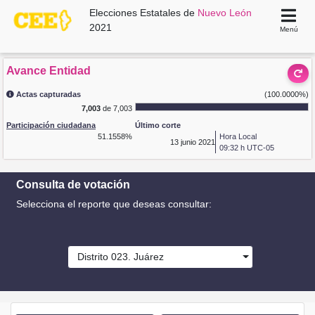
Elecciones Estatales de
Nuevo León
2021
Menú
Avance Entidad
Actas capturadas
(100.0000%)
7,003
de 7,003
Participación ciudadana
Último corte
51.1558%
Hora Local
13
junio 2021
09:32 h UTC-05
Consulta de votación
Selecciona el reporte que deseas consultar:
Distrito 023. Juárez