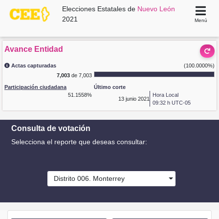
Elecciones Estatales de
Nuevo León
2021
Menú
Avance Entidad
Actas capturadas
(100.0000%)
7,003
de 7,003
Participación ciudadana
Último corte
51.1558%
Hora Local
13
junio 2021
09:32 h UTC-05
Consulta de votación
Selecciona el reporte que deseas consultar:
Distrito 006. Monterrey