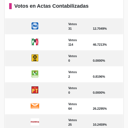
Votos en Actas Contabilizadas
Votos
31
12.7049%
Votos
114
46.7213%
Votos
0
0.0000%
Votos
2
0.8196%
Votos
0
0.0000%
Votos
64
26.2295%
Votos
25
10.2459%