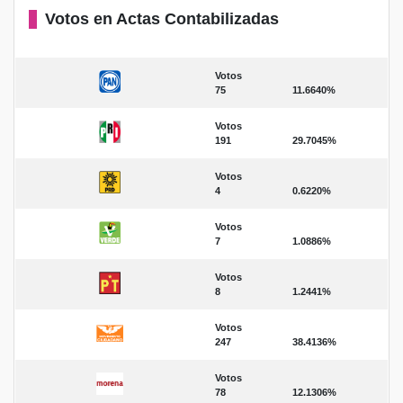
Votos en Actas Contabilizadas
Votos
75
11.6640%
Votos
191
29.7045%
Votos
4
0.6220%
Votos
7
1.0886%
Votos
8
1.2441%
Votos
247
38.4136%
Votos
78
12.1306%