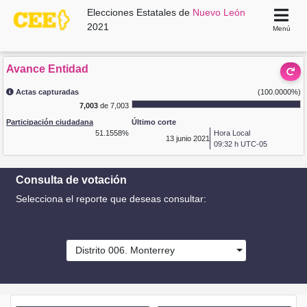
Elecciones Estatales de
Nuevo León
2021
Menú
Avance Entidad
Actas capturadas
(100.0000%)
7,003
de 7,003
Participación ciudadana
Último corte
51.1558%
Hora Local
13
junio 2021
09:32 h UTC-05
Consulta de votación
Selecciona el reporte que deseas consultar:
Distrito 006. Monterrey