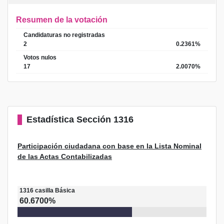
Resumen de la votación
Candidaturas no registradas
2
0.2361%
Votos nulos
17
2.0070%
Estadística
Sección 1316
Participación ciudadana con base en la Lista Nominal
de las Actas Contabilizadas
1316
casilla
Básica
60.6700%