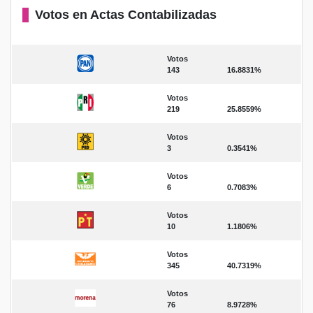
Votos en Actas Contabilizadas
Votos
143
16.8831%
Votos
219
25.8559%
Votos
3
0.3541%
Votos
6
0.7083%
Votos
10
1.1806%
Votos
345
40.7319%
Votos
76
8.9728%