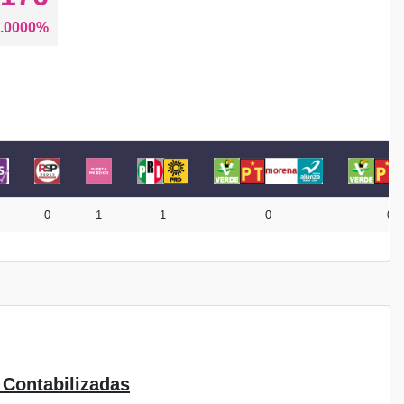
.0000%
0
1
1
0
0
 Contabilizadas