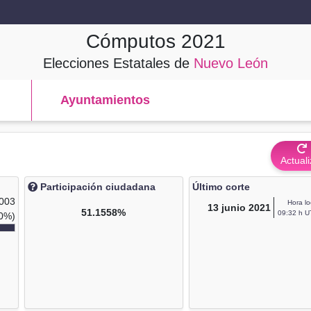
Cómputos
2021
Elecciones Estatales de
Nuevo León
Ayuntamientos
Actuali
Participación ciudadana
Último corte
,003
Hora lo
13
junio 2021
51.1558%
09:32 h U
0%)