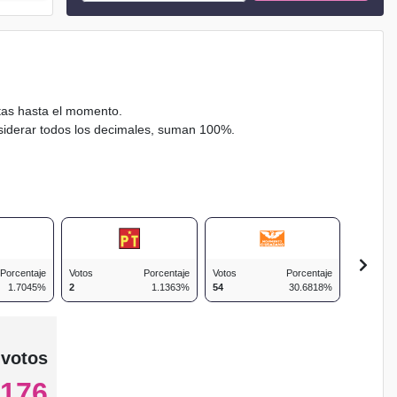
ctas hasta el momento.
nsiderar todos los decimales, suman 100%.
Porcentaje
Votos
Porcentaje
Votos
Porcentaje
Votos
1.7045%
2
1.1363%
54
30.6818%
22
 votos
176