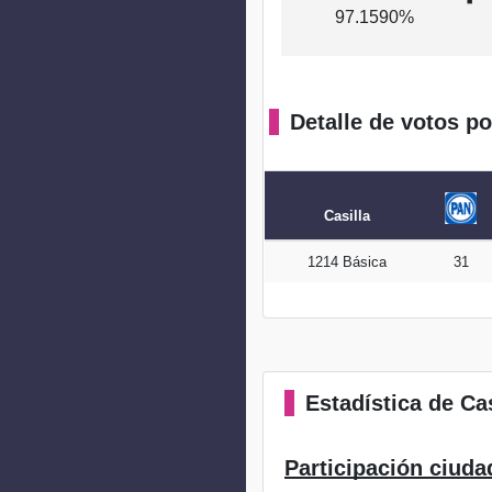
97.1590%
Detalle de votos po
Casilla
1214 Básica
31
Estadística
de Cas
Participación ciuda