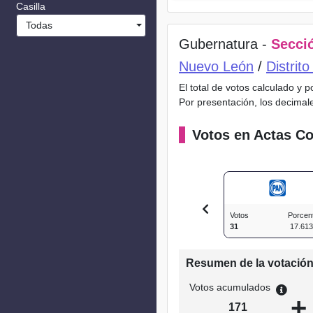
Casilla
Todas
Gubernatura -
Secció
Nuevo León
/
Distrit
El total de votos calculado y 
Por presentación, los decimal
Votos en Actas Co
Votos
Porcen
31
17.61
Resumen de la votació
Votos acumulados
+
171