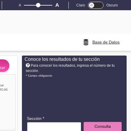
A
A
Claro
Oscuro
Base de Datos
Conoce los resultados de tu sección
Para conocer los resultados, ingresa el número de tu
zar
sección.
* Campo obligatorio
cal
TC-05
Sección *
Consulta