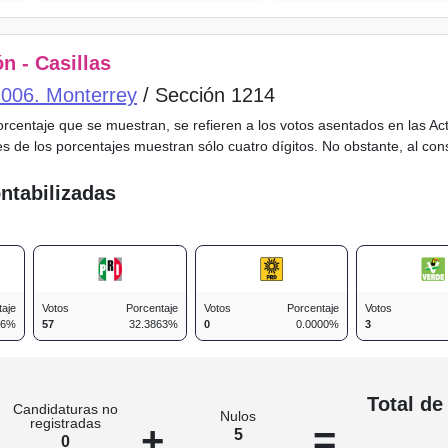
n - Casillas
o 006. Monterrey
/ Sección 1214
porcentaje que se muestran, se refieren a los votos asentados en las A
es de los porcentajes muestran sólo cuatro dígitos. No obstante, al co
ntabilizadas
taje
Votos
Porcentaje
Votos
Porcentaje
Votos
36%
57
32.3863%
0
0.0000%
3
n
Total de
Candidaturas no
Nulos
registradas
+
=
5
0