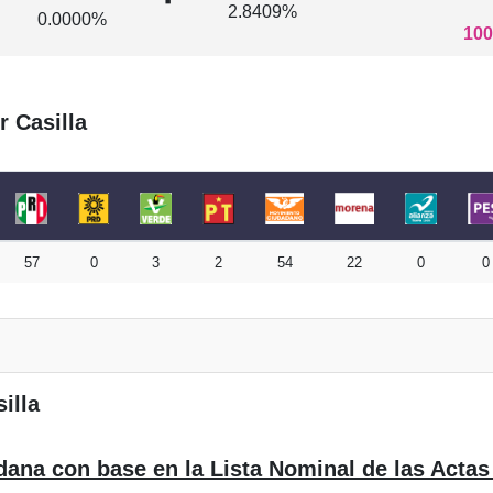
2.8409%
0.0000%
100
r Casilla
57
0
3
2
54
22
0
0
illa
dana con base en la Lista Nominal de las Actas