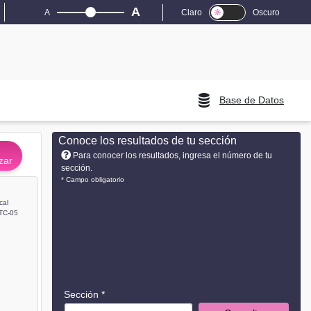
A
A
Claro
Oscuro
Base de Datos
Conoce los resultados de tu sección
Para conocer los resultados, ingresa el número de tu
zar
sección.
* Campo obligatorio
cal
TC-05
Sección *