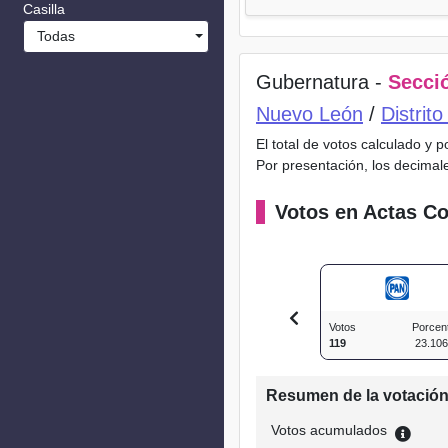
Casilla
Todas
Gubernatura -
Secció
Nuevo León
/
Distrit
El total de votos calculado y 
Por presentación, los decimal
Votos en Actas Co
Votos
Porcen
119
23.10
Resumen de la votació
Votos acumulados