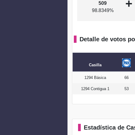
+
509
98.8349%
Detalle de votos po
Casilla
1294 Básica
66
1294 Contigua 1
53
Estadística
de Cas