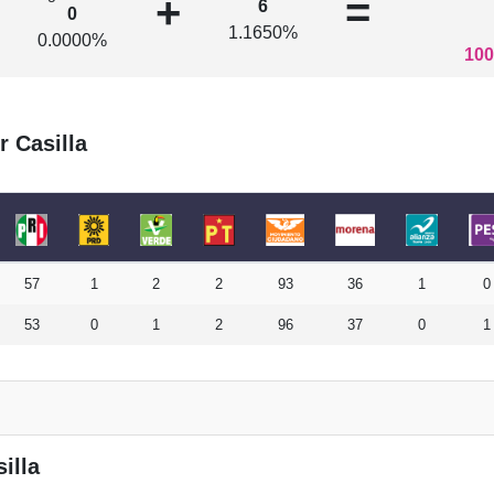
+
=
6
0
1.1650%
0.0000%
100
r Casilla
57
1
2
2
93
36
1
0
53
0
1
2
96
37
0
1
illa