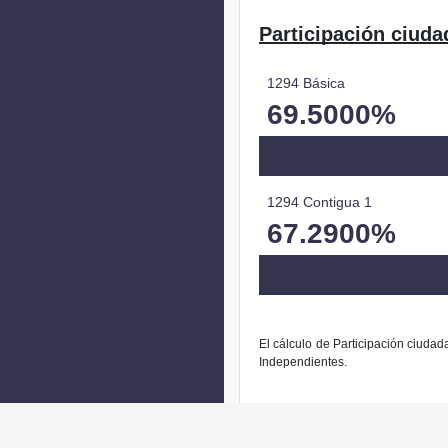
Participación ciuda
1294 Básica
69.5000%
1294 Contigua 1
67.2900%
El cálculo de Participación ciudad
Independientes.
La modific