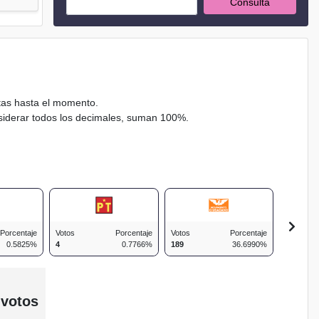
Consulta
ctas hasta el momento.
nsiderar todos los decimales, suman 100%.
Porcentaje
Votos
Porcentaje
Votos
Porcentaje
Votos
0.5825%
4
0.7766%
189
36.6990%
73
 votos