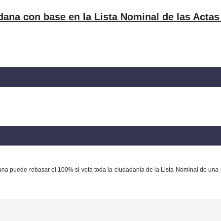
dana con base en la Lista Nominal de las Actas
ana puede rebasar el 100% si vota toda la ciudadanía de la Lista Nominal de una 
Con base en la Ley Federal del Derecho de Autor queda prohibida cualquier m
ación y/o destrucción de la información y/o contenido total o parcial de este sitio, 