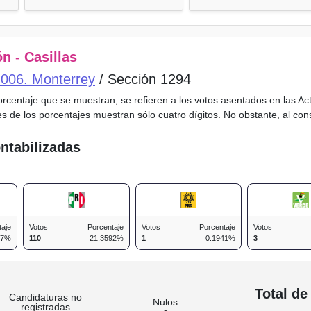
n - Casillas
o 006. Monterrey
/ Sección 1294
porcentaje que se muestran, se refieren a los votos asentados en las A
es de los porcentajes muestran sólo cuatro dígitos. No obstante, al co
ntabilizadas
taje
Votos
Porcentaje
Votos
Porcentaje
Votos
67%
110
21.3592%
1
0.1941%
3
n
Total de
Candidaturas no
Nulos
registradas