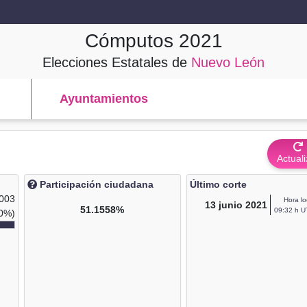
Cómputos
2021
Elecciones Estatales de
Nuevo León
Ayuntamientos
Actuali
Participación ciudadana
Último corte
,003
Hora lo
13
junio 2021
51.1558%
09:32 h U
0%)