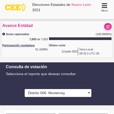
Elecciones Estatales de
Nuevo León
2021
Menú
Avance Entidad
Actas capturadas
(100.0000%)
7,003
de 7,003
Participación ciudadana
Último corte
51.1558%
Hora Local
13
junio 2021
09:32 h UTC-05
Consulta de votación
Selecciona el reporte que deseas consultar:
Distrito 006. Monterrey