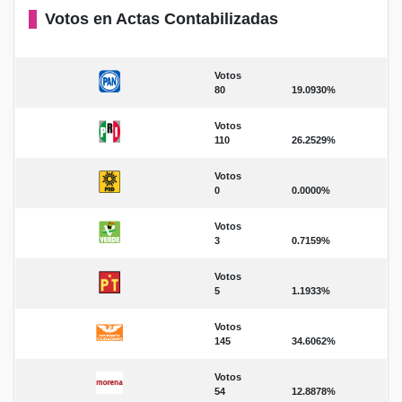
Votos en Actas Contabilizadas
Votos
80
19.0930%
Votos
110
26.2529%
Votos
0
0.0000%
Votos
3
0.7159%
Votos
5
1.1933%
Votos
145
34.6062%
Votos
54
12.8878%