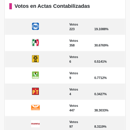
Votos en Actas Contabilizadas
Votos
223
19.1088%
Votos
358
30.6769%
Votos
6
0.5141%
Votos
9
0.7712%
Votos
4
0.3427%
Votos
447
38.3033%
Votos
97
8.3119%