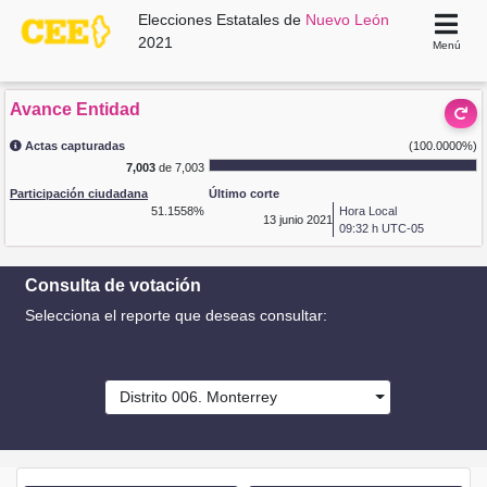
Elecciones Estatales de
Nuevo León
2021
Menú
Avance Entidad
Actas capturadas
(100.0000%)
7,003
de 7,003
Participación ciudadana
Último corte
51.1558%
Hora Local
13
junio 2021
09:32 h UTC-05
Consulta de votación
Selecciona el reporte que deseas consultar:
Distrito 006. Monterrey