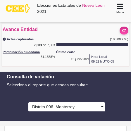
Elecciones Estatales de
Nuevo León
2021
Menú
Avance Entidad
Actas capturadas
(100.0000%)
7,003
de 7,003
Participación ciudadana
Último corte
51.1558%
Hora Local
13
junio 2021
09:32 h UTC-05
Consulta de votación
Selecciona el reporte que deseas consultar:
Distrito 006. Monterrey