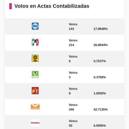
Votos en Actas Contabilizadas
Votos
143
17.9648%
Votos
214
26.8844%
Votos
6
0.7537%
Votos
3
0.3768%
Votos
8
1.0050%
Votos
340
42.7135%
Votos
55
6.9095%