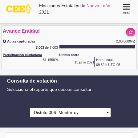
Elecciones Estatales de
Nuevo León
2021
Menú
Avance Entidad
Actas capturadas
(100.0000%)
7,003
de 7,003
Participación ciudadana
Último corte
51.1558%
Hora Local
13
junio 2021
09:32 h UTC-05
Consulta de votación
Selecciona el reporte que deseas consultar:
Distrito 006. Monterrey