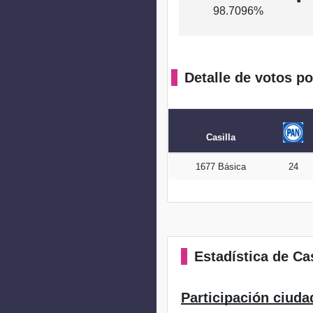
98.7096%
Detalle de votos po
Casilla
1677 Básica
24
Estadística
de Cas
Participación ciuda