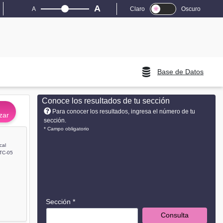
A
A
Claro
Oscuro
Base de Datos
Conoce los resultados de tu sección
Para conocer los resultados, ingresa el número de tu
zar
sección.
* Campo obligatorio
cal
TC-05
Sección *
Consulta