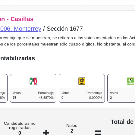
n - Casillas
o 006. Monterrey
/ Sección 1677
porcentaje que se muestran, se refieren a los votos asentados en las A
es de los porcentajes muestran sólo cuatro dígitos. No obstante, al co
ntabilizadas
taje
Votos
Porcentaje
Votos
Porcentaje
Votos
38%
75
48.3870%
0
0.0000%
2
n
Total de
Candidaturas no
Nulos
registradas
+
=
2
0