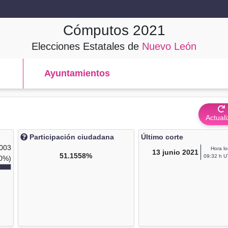
Cómputos
2021
Elecciones Estatales de
Nuevo León
Ayuntamientos
Actuali
Participación ciudadana
Último corte
,003
Hora lo
13
junio 2021
51.1558%
09:32 h U
0%)