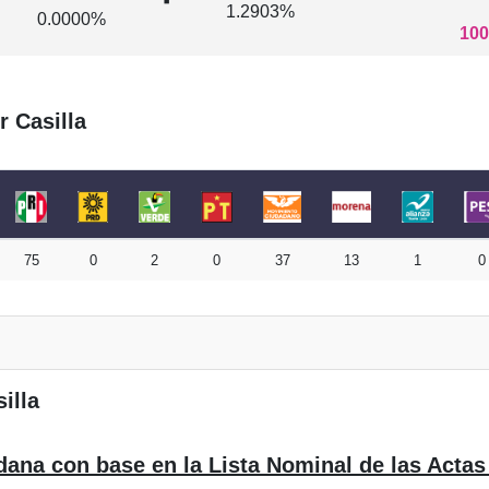
1.2903%
0.0000%
100
r Casilla
75
0
2
0
37
13
1
0
illa
dana con base en la Lista Nominal de las Actas