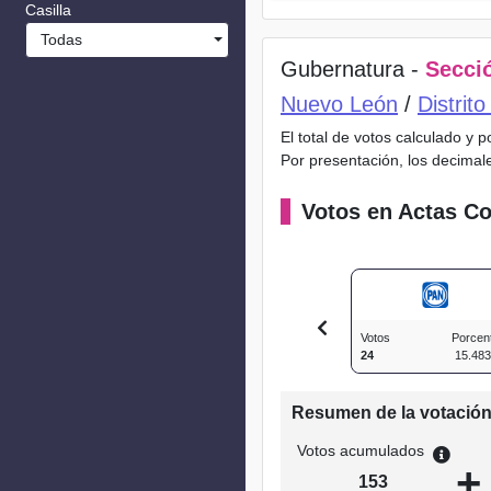
Casilla
Todas
Gubernatura -
Secció
Nuevo León
/
Distrit
El total de votos calculado y 
Por presentación, los decimal
Votos en Actas Co
Votos
Porcen
24
15.48
Resumen de la votació
Votos acumulados
+
153