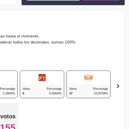
ctas hasta el momento.
nsiderar todos los decimales, suman 100%.
Porcentaje
Votos
Porcentaje
Votos
Porcentaje
Votos
1.2903%
0
0.0000%
37
23.8709%
13
 votos
155