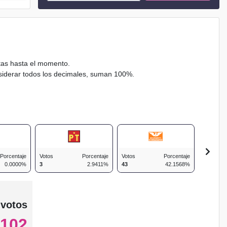
ctas hasta el momento.
nsiderar todos los decimales, suman 100%.
Porcentaje
Votos
Porcentaje
Votos
Porcentaje
Votos
0.0000%
3
2.9411%
43
42.1568%
13
 votos
102