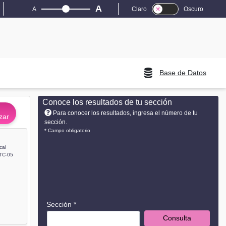
A
A
Claro
Oscuro
Base de Datos
Conoce los resultados de tu sección
Para conocer los resultados, ingresa el número de tu
zar
sección.
* Campo obligatorio
cal
TC-05
Sección *
Consulta