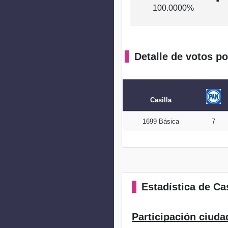
100.0000%
Detalle de votos po
Casilla
1699 Básica
7
Estadística
de Cas
Participación ciuda