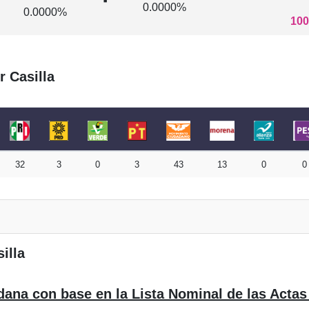
0.0000%
0.0000%
100
r Casilla
32
3
0
3
43
13
0
0
illa
dana con base en la Lista Nominal de las Actas