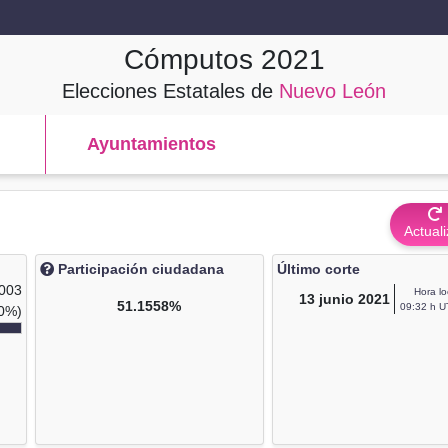
Cómputos
2021
Elecciones Estatales de
Nuevo León
Ayuntamientos
Actuali
Participación ciudadana
Último corte
,003
Hora lo
13
junio 2021
51.1558%
09:32 h U
0%)