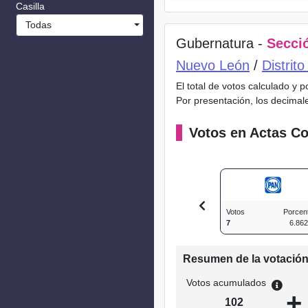
Casilla
Todas
Gubernatura -
Secció
Nuevo León
/
Distrit
El total de votos calculado y 
Por presentación, los decimal
Votos en Actas Co
Votos
Porcen
7
6.86
Resumen de la votació
Votos acumulados
+
102