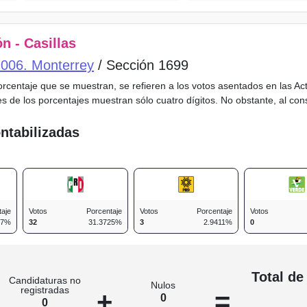
n - Casillas
o 006. Monterrey
/ Sección 1699
porcentaje que se muestran, se refieren a los votos asentados en las A
es de los porcentajes muestran sólo cuatro dígitos. No obstante, al co
ntabilizadas
taje
Votos
Porcentaje
Votos
Porcentaje
Votos
27%
32
31.3725%
3
2.9411%
0
n
Total de
Candidaturas no
Nulos
registradas
+
=
0
0