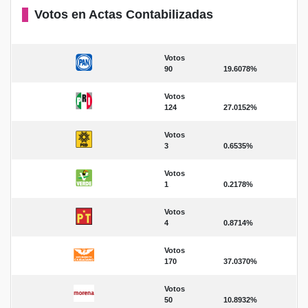
Votos en Actas Contabilizadas
Votos
90
19.6078%
Votos
124
27.0152%
Votos
3
0.6535%
Votos
1
0.2178%
Votos
4
0.8714%
Votos
170
37.0370%
Votos
50
10.8932%