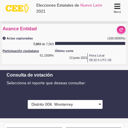
Elecciones Estatales de
Nuevo León
2021
Menú
Avance Entidad
Actas capturadas
(100.0000%)
7,003
de 7,003
Participación ciudadana
Último corte
51.1558%
Hora Local
13
junio 2021
09:32 h UTC-05
Consulta de votación
Selecciona el reporte que deseas consultar:
Distrito 006. Monterrey