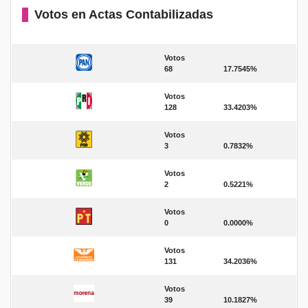
Votos en Actas Contabilizadas
Votos
68
17.7545%
Votos
128
33.4203%
Votos
3
0.7832%
Votos
2
0.5221%
Votos
0
0.0000%
Votos
131
34.2036%
Votos
39
10.1827%