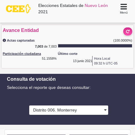
Elecciones Estatales de
Nuevo León
2021
Menú
Avance Entidad
Actas capturadas
(100.0000%)
7,003
de 7,003
Participación ciudadana
Último corte
51.1558%
Hora Local
13
junio 2021
09:32 h UTC-05
Consulta de votación
Selecciona el reporte que deseas consultar:
Distrito 006. Monterrey