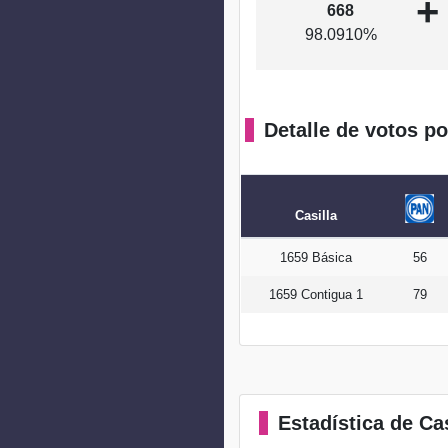
+
668
98.0910%
Detalle de votos po
Casilla
1659 Básica
56
1659 Contigua 1
79
Estadística
de Cas