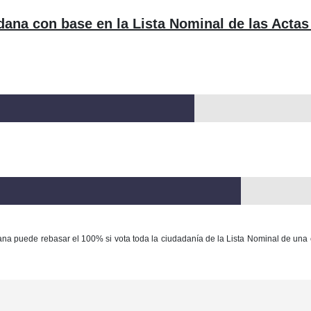
dana con base en la Lista Nominal de las Actas
ana puede rebasar el 100% si vota toda la ciudadanía de la Lista Nominal de una 
Con base en la Ley Federal del Derecho de Autor queda prohibida cualquier m
ación y/o destrucción de la información y/o contenido total o parcial de este sitio, 