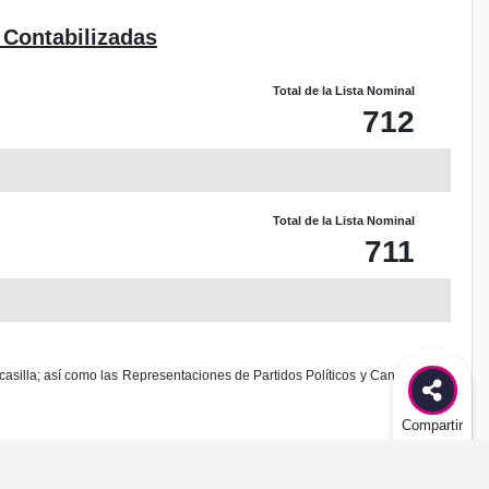
 Contabilizadas
Total de la Lista Nominal
712
Total de la Lista Nominal
711
casilla; así como las Representaciones de Partidos Políticos y Candidaturas
Compartir
odificación al diseño de este sitio.
es delito federal de acuerdo al Código Penal Federal.