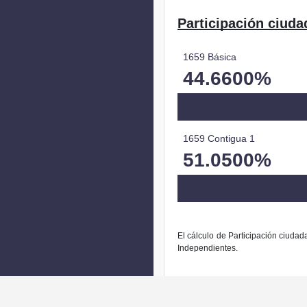
Participación ciuda
1659 Básica
44.6600%
1659 Contigua 1
51.0500%
El cálculo de Participación ciudad
Independientes.
La modific