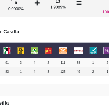
+
=
13
0
1.9089%
0.0000%
100
r Casilla
91
3
4
2
111
38
1
2
83
1
4
3
125
49
2
1
illa