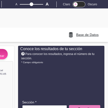
A
A
Claro
Oscuro
Base de Datos
Conoce los resultados de tu sección
Para conocer los resultados, ingresa el número de tu
zar
sección.
* Campo obligatorio
cal
TC-05
Sección *