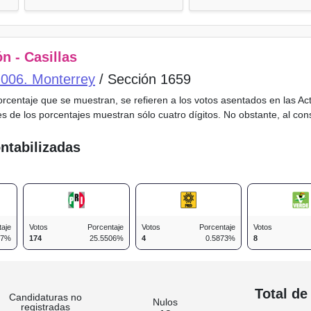
n - Casillas
o 006. Monterrey
/ Sección 1659
porcentaje que se muestran, se refieren a los votos asentados en las A
es de los porcentajes muestran sólo cuatro dígitos. No obstante, al co
ntabilizadas
taje
Votos
Porcentaje
Votos
Porcentaje
Votos
37%
174
25.5506%
4
0.5873%
8
n
Total de
Candidaturas no
Nulos
registradas