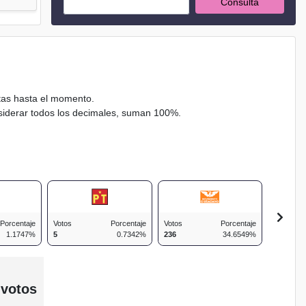
Consulta
ctas hasta el momento.
nsiderar todos los decimales, suman 100%.
Porcentaje
Votos
Porcentaje
Votos
Porcentaje
Votos
1.1747%
5
0.7342%
236
34.6549%
87
 votos