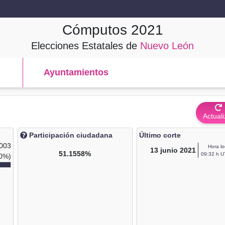
Cómputos
2021
Elecciones Estatales de
Nuevo León
Ayuntamientos
Actuali
Participación ciudadana
Último corte
,003
Hora lo
13
junio 2021
51.1558%
09:32 h U
0%)