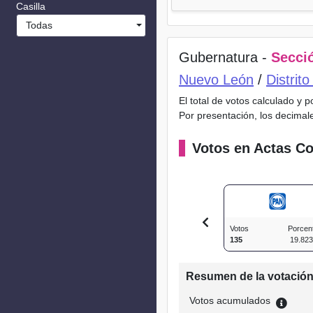
Casilla
Todas
Gubernatura -
Secció
Nuevo León
/
Distrit
El total de votos calculado y 
Por presentación, los decimal
Votos en Actas Co
Votos
Porcen
135
19.82
Resumen de la votació
Votos acumulados