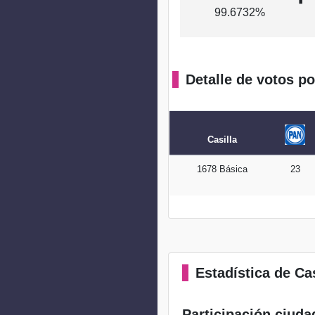
99.6732%
Detalle de votos po
Casilla
1678 Básica
23
Estadística
de Cas
Participación ciuda