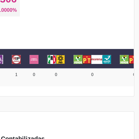
.0000%
1
0
0
0
0
 Contabilizadas