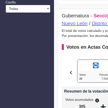
Casilla
Todas
Gubernatura -
Secció
Nuevo León
/
Distrit
El total de votos calculado y 
Por presentación, los decimal
Votos en Actas Co
Votos
Porcen
23
7.51
Resumen de la votació
Votos acumulados
+
305