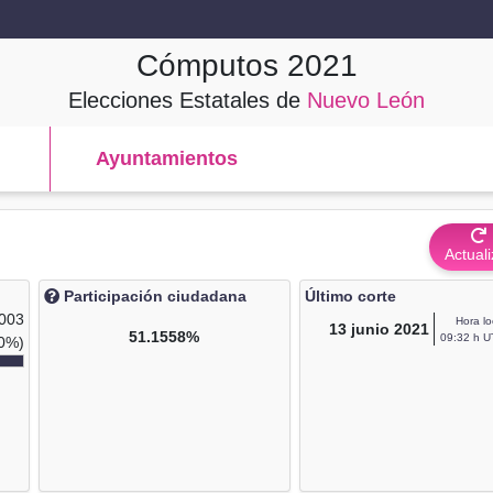
Cómputos
2021
Elecciones Estatales de
Nuevo León
Ayuntamientos
Actuali
Participación ciudadana
Último corte
,003
Hora lo
13
junio 2021
51.1558%
09:32 h U
0%)