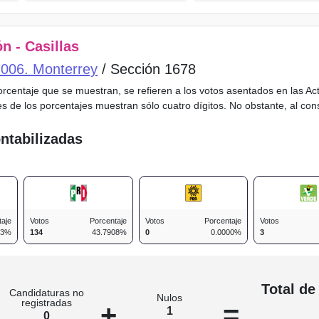
n - Casillas
o 006. Monterrey
/ Sección 1678
porcentaje que se muestran, se refieren a los votos asentados en las A
es de los porcentajes muestran sólo cuatro dígitos. No obstante, al co
ntabilizadas
taje
Votos
Porcentaje
Votos
Porcentaje
Votos
63%
134
43.7908%
0
0.0000%
3
n
Total de
Candidaturas no
Nulos
registradas
+
=
1
0