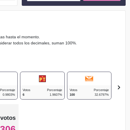
ctas hasta el momento.
nsiderar todos los decimales, suman 100%.
Porcentaje
Votos
Porcentaje
Votos
Porcentaje
Votos
0.9803%
6
1.9607%
100
32.6797%
36
 votos
306