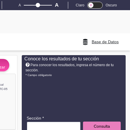
A
A
Claro
Oscuro
Base de Datos
Conoce los resultados de tu sección
Para conocer los resultados, ingresa el número de tu
zar
sección.
* Campo obligatorio
cal
TC-05
Sección *
Consulta