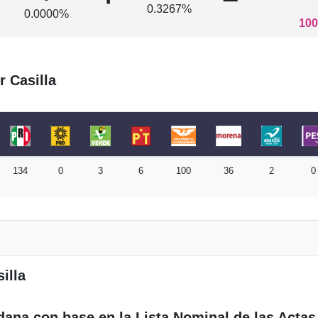
0.3267%
0.0000%
100
r Casilla
134
0
3
6
100
36
2
0
illa
dana con base en la Lista Nominal de las Actas