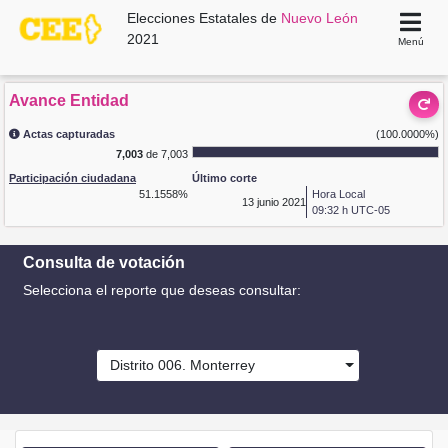
Elecciones Estatales de
Nuevo León
2021
Menú
Avance Entidad
Actas capturadas
(100.0000%)
7,003
de 7,003
Participación ciudadana
Último corte
51.1558%
Hora Local
13
junio 2021
09:32 h UTC-05
Consulta de votación
Selecciona el reporte que deseas consultar:
Distrito 006. Monterrey