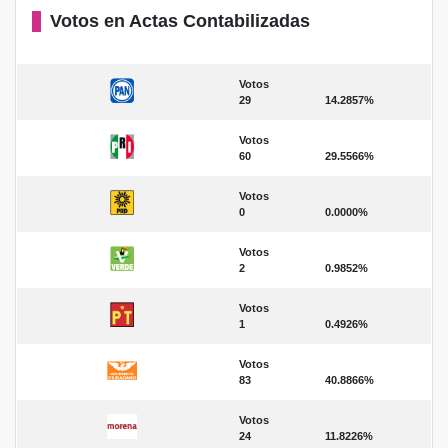
Votos en Actas Contabilizadas
Votos
29
14.2857%
Votos
60
29.5566%
Votos
0
0.0000%
Votos
2
0.9852%
Votos
1
0.4926%
Votos
83
40.8866%
Votos
24
11.8226%