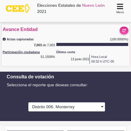
Elecciones Estatales de
Nuevo León
2021
Menú
Avance Entidad
Actas capturadas
(100.0000%)
7,003
de 7,003
Participación ciudadana
Último corte
51.1558%
Hora Local
13
junio 2021
09:32 h UTC-05
Consulta de votación
Selecciona el reporte que deseas consultar:
Distrito 006. Monterrey