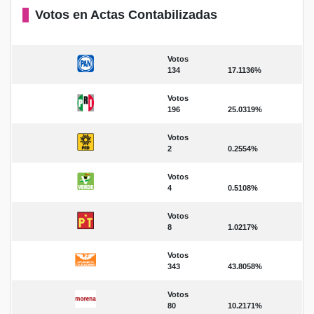
Votos en Actas Contabilizadas
Votos
134
17.1136%
Votos
196
25.0319%
Votos
2
0.2554%
Votos
4
0.5108%
Votos
8
1.0217%
Votos
343
43.8058%
Votos
80
10.2171%