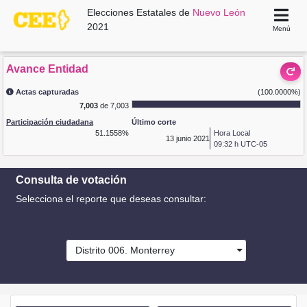
Elecciones Estatales de
Nuevo León
2021
Menú
Avance Entidad
Actas capturadas
(100.0000%)
7,003
de 7,003
Participación ciudadana
Último corte
51.1558%
Hora Local
13
junio 2021
09:32 h UTC-05
Consulta de votación
Selecciona el reporte que deseas consultar:
Distrito 006. Monterrey