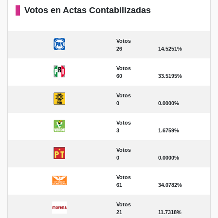
Votos en Actas Contabilizadas
Votos
26
14.5251%
Votos
60
33.5195%
Votos
0
0.0000%
Votos
3
1.6759%
Votos
0
0.0000%
Votos
61
34.0782%
Votos
21
11.7318%