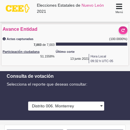
Elecciones Estatales de
Nuevo León
2021
Menú
Avance Entidad
Actas capturadas
(100.0000%)
7,003
de 7,003
Participación ciudadana
Último corte
51.1558%
Hora Local
13
junio 2021
09:32 h UTC-05
Consulta de votación
Selecciona el reporte que deseas consultar:
Distrito 006. Monterrey