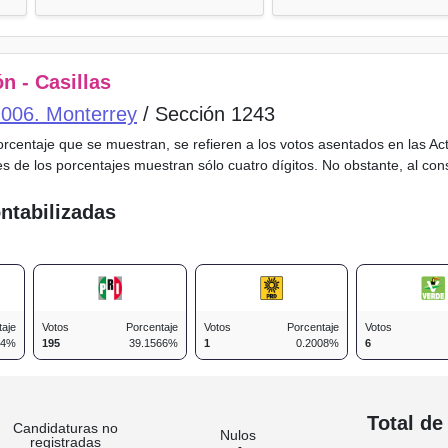
n - Casillas
o 006. Monterrey
/ Sección 1243
porcentaje que se muestran, se refieren a los votos asentados en las A
es de los porcentajes muestran sólo cuatro dígitos. No obstante, al co
ntabilizadas
taje
Votos
Porcentaje
Votos
Porcentaje
Votos
54%
195
39.1566%
1
0.2008%
6
n
Total de
Candidaturas no
Nulos
registradas