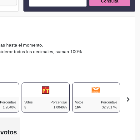
Consulta
ctas hasta el momento.
nsiderar todos los decimales, suman 100%.
Porcentaje
Votos
Porcentaje
Votos
Porcentaje
Votos
1.2048%
5
1.0040%
164
32.9317%
44
 votos