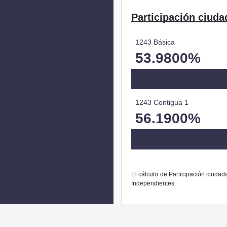
Participación ciuda
1243 Básica
53.9800%
1243 Contigua 1
56.1900%
El cálculo de Participación ciudad
Independientes.
La modific