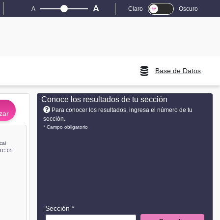
A
A
Claro
Oscuro
Base de Datos
Conoce los resultados de tu sección
Para conocer los resultados, ingresa el número de tu
zar
sección.
* Campo obligatorio
cal
TC-05
Sección *