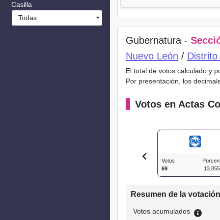
Casilla
Todas
Gubernatura -
Secció
Nuevo León
/
Distrit
El total de votos calculado y 
Por presentación, los decimal
Votos en Actas Co
Votos
Porcen
69
13.85
Resumen de la votació
Votos acumulados