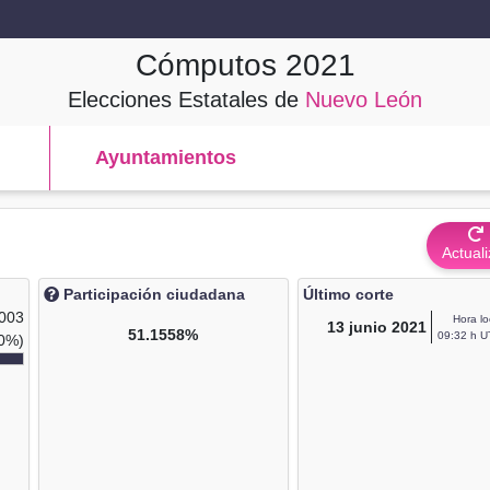
Cómputos
2021
Elecciones Estatales de
Nuevo León
Ayuntamientos
Actuali
Participación ciudadana
Último corte
,003
Hora lo
13
junio 2021
51.1558%
09:32 h U
0%)