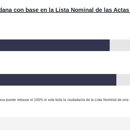
dana con base en la Lista Nominal de las Actas
ana puede rebasar el 100% si vota toda la ciudadanía de la Lista Nominal de una 
Con base en la Ley Federal del Derecho de Autor queda prohibida cualquier m
ación y/o destrucción de la información y/o contenido total o parcial de este sitio, 