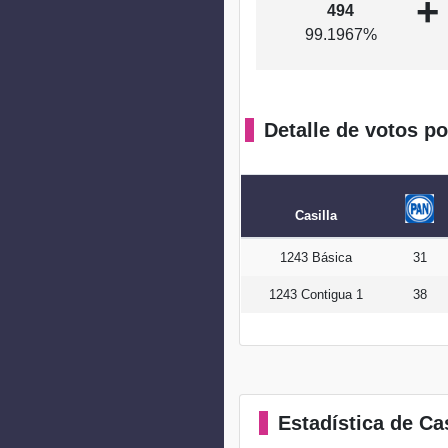
+
494
99.1967%
Detalle de votos po
Casilla
1243 Básica
31
1243 Contigua 1
38
Estadística
de Cas