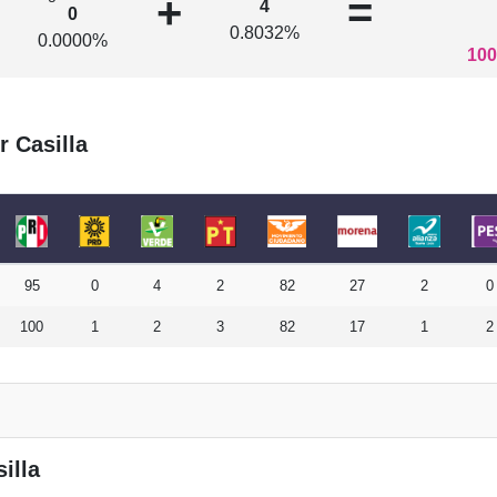
+
=
4
0
0.8032%
0.0000%
100
r Casilla
95
0
4
2
82
27
2
0
100
1
2
3
82
17
1
2
illa