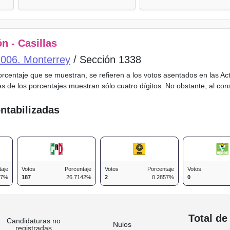
n - Casillas
o 006. Monterrey
/ Sección 1338
porcentaje que se muestran, se refieren a los votos asentados en las A
es de los porcentajes muestran sólo cuatro dígitos. No obstante, al co
ntabilizadas
taje
Votos
Porcentaje
Votos
Porcentaje
Votos
57%
187
26.7142%
2
0.2857%
0
n
Total de
Candidaturas no
Nulos
registradas