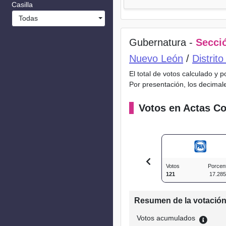
Casilla
Todas
Gubernatura -
Secció
Nuevo León
/
Distrit
El total de votos calculado y 
Por presentación, los decimal
Votos en Actas Co
Votos
Porcen
121
17.28
Resumen de la votació
Votos acumulados