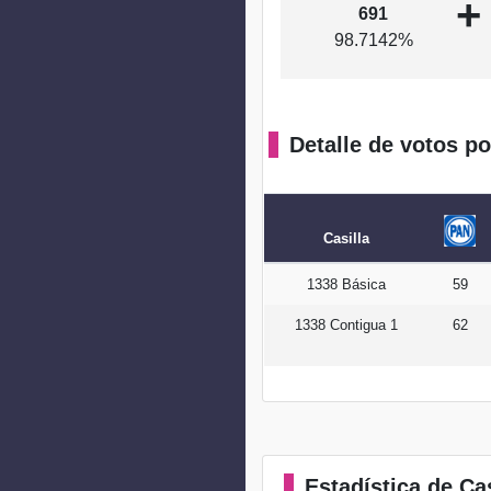
+
691
98.7142%
Detalle de votos po
Casilla
1338 Básica
59
1338 Contigua 1
62
Estadística
de Cas