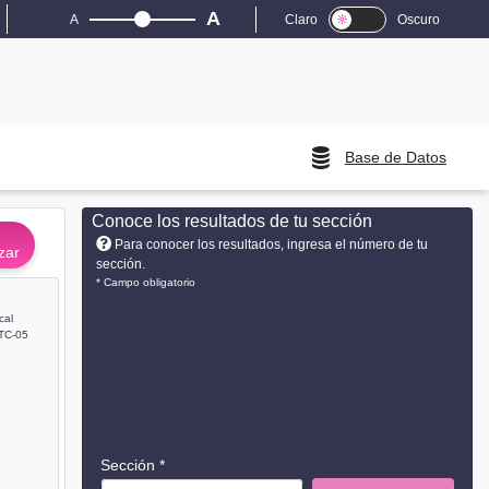
A
A
Claro
Oscuro
Base de Datos
Conoce los resultados de tu sección
Para conocer los resultados, ingresa el número de tu
zar
sección.
* Campo obligatorio
cal
TC-05
Sección *