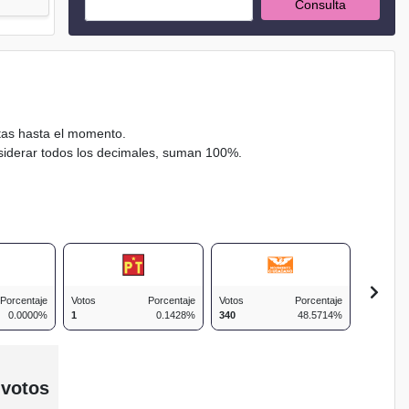
Consulta
ctas hasta el momento.
nsiderar todos los decimales, suman 100%.
Porcentaje
Votos
Porcentaje
Votos
Porcentaje
Votos
0.0000%
1
0.1428%
340
48.5714%
29
 votos