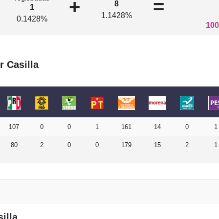
+
=
8
1
1.1428%
0.1428%
100
r Casilla
107
0
0
1
161
14
0
1
80
2
0
0
179
15
2
1
illa