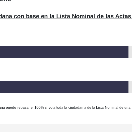
dana con base en la Lista Nominal de las Actas
ana puede rebasar el 100% si vota toda la ciudadanía de la Lista Nominal de una 
Con base en la Ley Federal del Derecho de Autor queda prohibida cualquier m