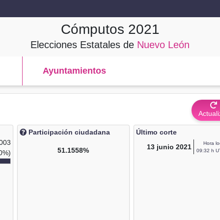
Cómputos
2021
Elecciones Estatales de
Nuevo León
Ayuntamientos
Actuali
Participación ciudadana
Último corte
,003
Hora lo
13
junio 2021
51.1558%
09:32 h U
0%)