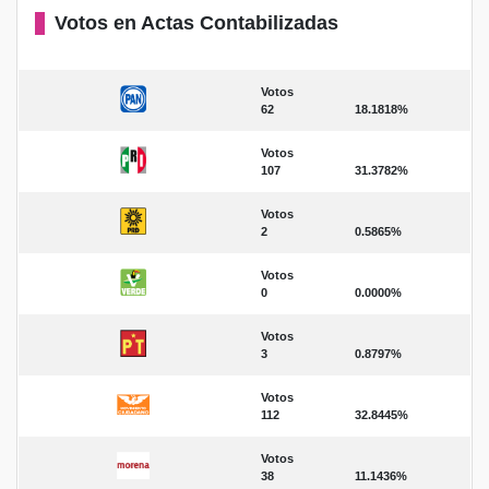
Votos en Actas Contabilizadas
Votos
62
18.1818%
Votos
107
31.3782%
Votos
2
0.5865%
Votos
0
0.0000%
Votos
3
0.8797%
Votos
112
32.8445%
Votos
38
11.1436%