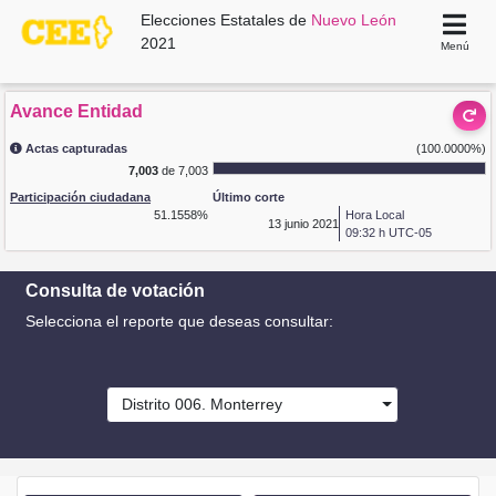
Elecciones Estatales de
Nuevo León
2021
Menú
Avance Entidad
Actas capturadas
(100.0000%)
7,003
de 7,003
Participación ciudadana
Último corte
51.1558%
Hora Local
13
junio 2021
09:32 h UTC-05
Consulta de votación
Selecciona el reporte que deseas consultar:
Distrito 006. Monterrey