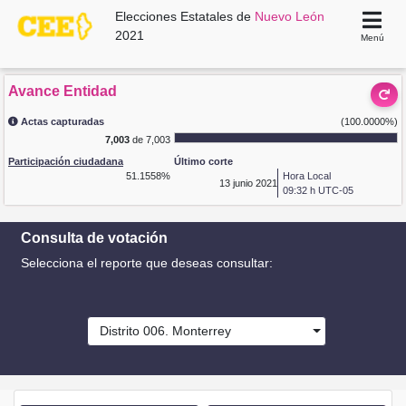
Elecciones Estatales de
Nuevo León
2021
Menú
Avance Entidad
Actas capturadas
(100.0000%)
7,003
de 7,003
Participación ciudadana
Último corte
51.1558%
Hora Local
13
junio 2021
09:32 h UTC-05
Consulta de votación
Selecciona el reporte que deseas consultar:
Distrito 006. Monterrey