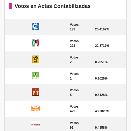
Votos en Actas Contabilizadas
Votos
199
20.4102%
Votos
223
22.8717%
Votos
2
0.2051%
Votos
1
0.1025%
Votos
5
0.5128%
Votos
422
43.2820%
Votos
92
9.4358%