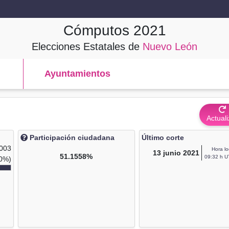
Cómputos
2021
Elecciones Estatales de
Nuevo León
Ayuntamientos
Actuali
Participación ciudadana
Último corte
,003
Hora lo
13
junio 2021
51.1558%
09:32 h U
0%)