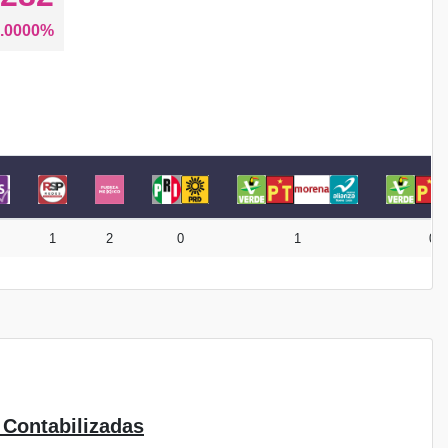
.0000%
1
2
0
1
0
 Contabilizadas