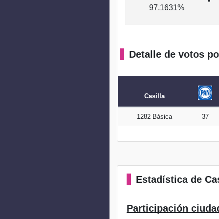
97.1631%
Detalle de votos po
Casilla
1282 Básica
37
Estadística
de Cas
Participación ciuda