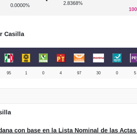
2.8368%
0.0000%
100
r Casilla
95
1
0
4
97
30
0
5
illa
dana con base en la Lista Nominal de las Actas