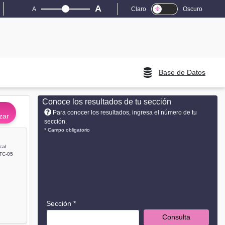
A
A
Claro
Oscuro
Base de Datos
Conoce los resultados de tu sección
Para conocer los resultados, ingresa el número de tu
zar
sección.
* Campo obligatorio
cal
TC-05
Sección *
Consulta