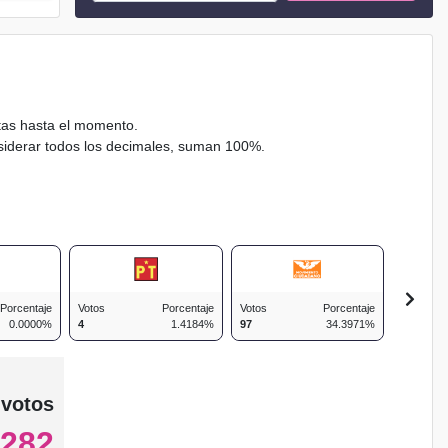
ctas hasta el momento.
nsiderar todos los decimales, suman 100%.
Porcentaje
Votos
Porcentaje
Votos
Porcentaje
Votos
0.0000%
4
1.4184%
97
34.3971%
30
 votos
282