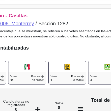
n - Casillas
o 006. Monterrey
/ Sección 1282
porcentaje que se muestran, se refieren a los votos asentados en las A
es de los porcentajes muestran sólo cuatro dígitos. No obstante, al co
ntabilizadas
taje
Votos
Porcentaje
Votos
Porcentaje
Votos
05%
95
33.6879%
1
0.3546%
0
n
Total de
Candidaturas no
Nulos
registradas
+
=
8
0