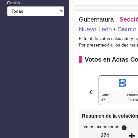
Casilla
Todas
Gubernatura -
Secció
Nuevo León
/
Distrit
El total de votos calculado y 
Por presentación, los decimal
Votos en Actas Co
Votos
Porcen
37
13.12
Resumen de la votació
Votos acumulados
+
274