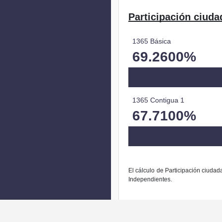
Participación ciuda
1365 Básica
69.2600%
1365 Contigua 1
67.7100%
El cálculo de Participación ciudad
Independientes.
La modific