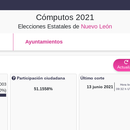
Cómputos
2021
Elecciones Estatales de
Nuevo León
Ayuntamientos
Actuali
Participación ciudadana
Último corte
,003
Hora lo
13
junio 2021
51.1558%
09:32 h U
0%)