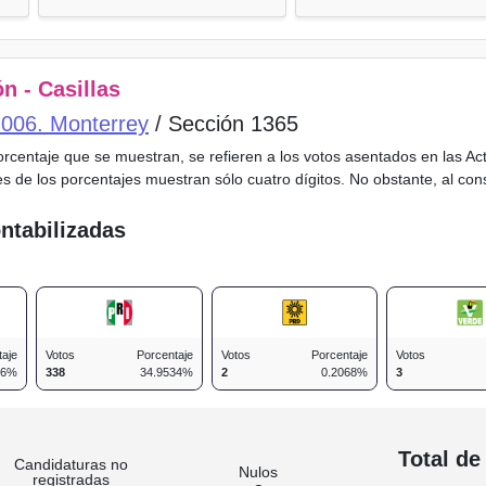
n - Casillas
o 006. Monterrey
/ Sección 1365
porcentaje que se muestran, se refieren a los votos asentados en las A
es de los porcentajes muestran sólo cuatro dígitos. No obstante, al co
ntabilizadas
taje
Votos
Porcentaje
Votos
Porcentaje
Votos
96%
338
34.9534%
2
0.2068%
3
n
Total de
Candidaturas no
Nulos
registradas