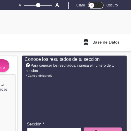
A
A
Claro
Oscuro
Base de Datos
Conoce los resultados de tu sección
Para conocer los resultados, ingresa el número de tu
zar
sección.
* Campo obligatorio
cal
TC-05
Sección *