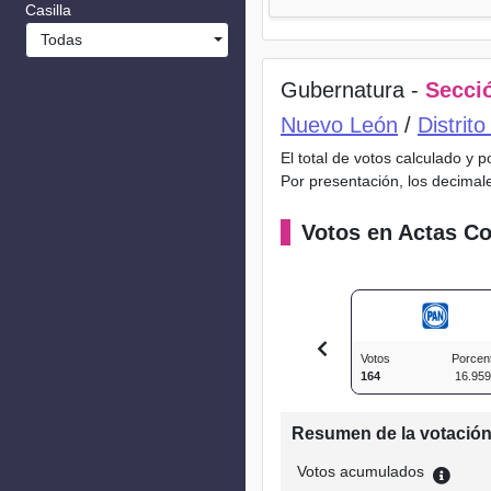
Casilla
Todas
Gubernatura -
Secció
Nuevo León
/
Distrit
El total de votos calculado y 
Por presentación, los decimal
Votos en Actas Co
Votos
Porcen
164
16.95
Resumen de la votació
Votos acumulados