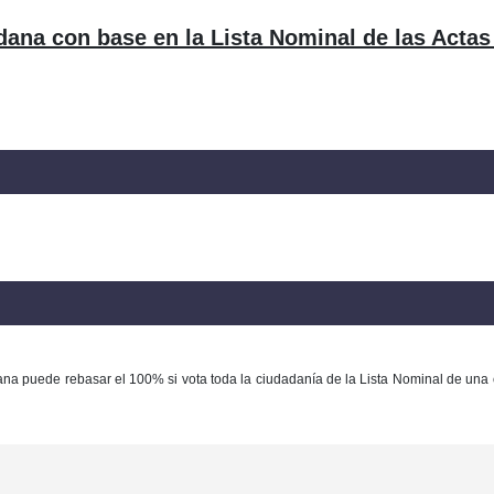
dana con base en la Lista Nominal de las Actas
ana puede rebasar el 100% si vota toda la ciudadanía de la Lista Nominal de una 
Con base en la Ley Federal del Derecho de Autor queda prohibida cualquier m
ación y/o destrucción de la información y/o contenido total o parcial de este sitio, 