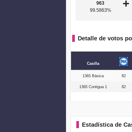
+
963
99.5863%
Detalle de votos po
Casilla
1365 Básica
82
1365 Contigua 1
82
Estadística
de Cas