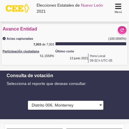
Elecciones Estatales de
Nuevo León
2021
Menú
Avance Entidad
Actas capturadas
(100.0000%)
7,003
de 7,003
Participación ciudadana
Último corte
51.1558%
Hora Local
13
junio 2021
09:32 h UTC-05
Consulta de votación
Selecciona el reporte que deseas consultar:
Distrito 006. Monterrey