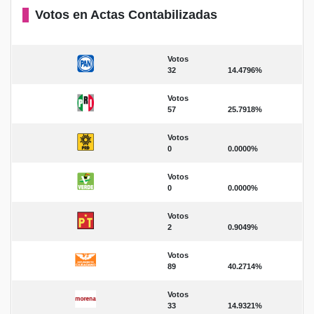
Votos en Actas Contabilizadas
Votos
32
14.4796%
Votos
57
25.7918%
Votos
0
0.0000%
Votos
0
0.0000%
Votos
2
0.9049%
Votos
89
40.2714%
Votos
33
14.9321%